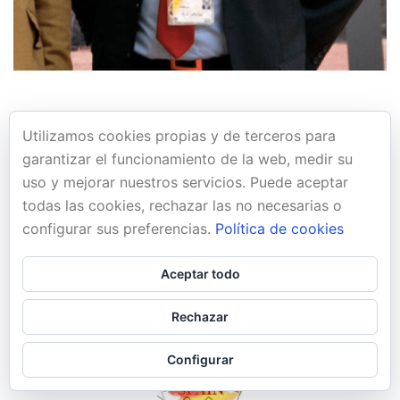
SELECCIÓN ESPAÑOLA
Utilizamos cookies propias y de terceros para
garantizar el funcionamiento de la web, medir su
IMCA PAWC 2019
uso y mejorar nuestros servicios. Puede aceptar
todas las cookies, rechazar las no necesarias o
SILLA – Valencia – España
configurar sus preferencias.
Política de cookies
Mucha suerte al equipo Español que nos representará
Aceptar todo
en estos próximos días en el IMCA PAWC 2019 que le
celebra en Silla, Valencia.
Rechazar
Configurar