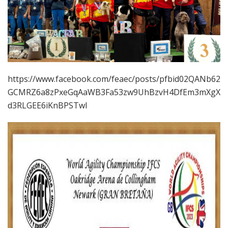
https://www.facebook.com/feaec/posts/pfbid02QANb62
GCMRZ6a8zPxeGqAaWB3Fa53zw9UhBzvH4DfEm3mXgX
d3RLGEE6iKnBPSTwl