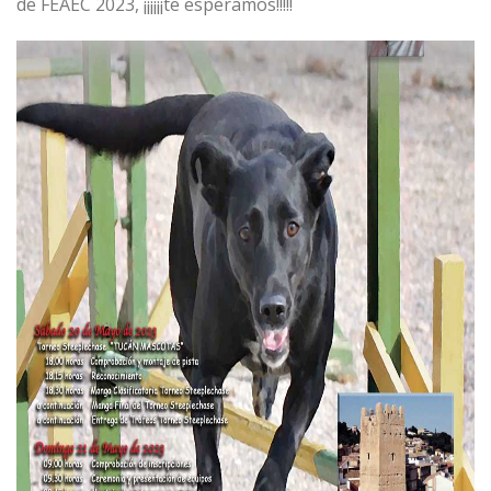
de FEAEC 2023, ¡¡¡¡¡¡te esperamos!!!!!